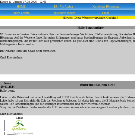
Datum & Uhrzeit: 07.08.2026 - 12:06
HOME
E5 - Via Alpina
Karnischer Höhenweg
Touren Osttirol
Tagestouren Bilder
Links
Hinweis: Diese Webseite verwendet Cookies !
Hallo Bergwanderer
Willkommen auf meiner Privatwebseite über die Fernwanderwege Via Alpina, E5-Fernwanderweg, Karnischer 
Höhenweg. Auf der Webseite findet Ihr meine Erfahrungen und kurze Beschreibungen der Etappen. Außerdem hab
zusammengetragen, die Ihr für Eure Tour gebrauchen könnt. Es gibt auch eine Rubrik mit Tageswanderungen, für
Mehrtagestour laufen wollen.
Ich wünsche Euch viel Spass beim durchlesen.
Gruß Euer Andreas
News
Bilder funktionieren nicht!
29.01.2024
Hallo Leute,
Leider ist die Datenbank seit einer Umstellung auf PHP8.2 nicht mehr lesbar. Somit funktionieren die Bilderve
Leider habe ich zur Zeit nicht die Zeit das Problem zu beheben. Ich denke ich muss die Bilderdatenbank komple
dauern. Die Beschreibungen und die sonstigen Informationen sind aber weiterhin einsehbar.
Sorry für die Probleme. Leider werden die PHP Versionen immer schneller neu ausgerollt und es gibt damit i
Gruß Euer Andreas
Links