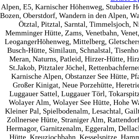
Alpen, E5, Karnischer Höhenweg, Stubaier 
Bozen, Oberstdorf, Wandern in den Alpen, Wa
Ötztal, Pitztal, Sarntal, Timmelsjoch, 
Memminger Hütte, Zams, Venetbahn, Venet, 
LeogangerHöhenweg, Mittelberg, Gletscherst
Busch-Hütte, Similaun, Schnalstal, Tisenh
Meran, Naturns, Patleid, Hirzer-Hütte, Hir
St.Jakob, Pitztaler Jöchel, Rettenbachfer
Karnische Alpen, Obstanzer See Hütte, Pf
Großer Kinigat, Neue Porzehütte, Heretrie
Luggauer Sattel, Luggauer Törl, Tokarspi
Wolayer Alm, Wolayer See Hütte, Hohe Wart
Kleiner Pal, Spielbodenalm, Lesachtal, Gai
Zollnersee Hütte, Straniger Alm, Rattendorf
Hermagor, Garnitzenalm, Eggeralm, Dellac
Hütte, Kreuzjochbahn, Kesselspitze, Hamme