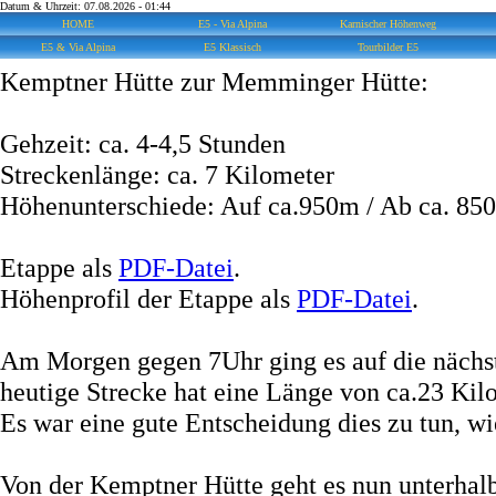
Datum & Uhrzeit: 07.08.2026 - 01:44
HOME
E5 - Via Alpina
Karnischer Höhenweg
E5 & Via Alpina
E5 Klassisch
Tourbilder E5
Kemptner Hütte zur Memminger Hütte:
Gehzeit: ca. 4-4,5 Stunden
Streckenlänge: ca. 7 Kilometer
Höhenunterschiede: Auf ca.950m / Ab ca. 85
Etappe als
PDF-Datei
.
Höhenprofil der Etappe als
PDF-Datei
.
Am Morgen gegen 7Uhr ging es auf die nächst
heutige Strecke hat eine Länge von ca.23 Kil
Es war eine gute Entscheidung dies zu tun, wi
Von der Kemptner Hütte geht es nun unterhalb