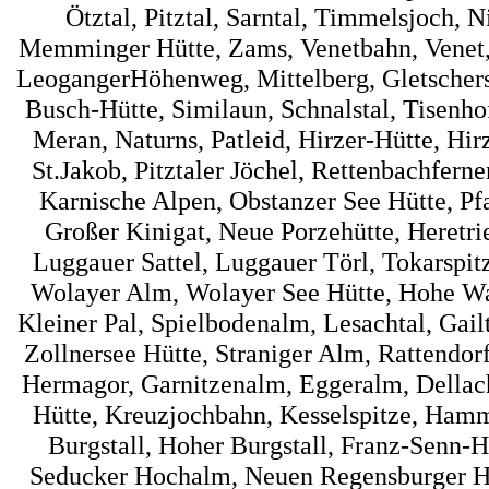
Ötztal, Pitztal, Sarntal, Timmelsjoch, 
Memminger Hütte, Zams, Venetbahn, Venet, 
LeogangerHöhenweg, Mittelberg, Gletscherst
Busch-Hütte, Similaun, Schnalstal, Tisenh
Meran, Naturns, Patleid, Hirzer-Hütte, Hir
St.Jakob, Pitztaler Jöchel, Rettenbachfer
Karnische Alpen, Obstanzer See Hütte, Pf
Großer Kinigat, Neue Porzehütte, Heretrie
Luggauer Sattel, Luggauer Törl, Tokarspi
Wolayer Alm, Wolayer See Hütte, Hohe Wart
Kleiner Pal, Spielbodenalm, Lesachtal, Gai
Zollnersee Hütte, Straniger Alm, Rattendorf
Hermagor, Garnitzenalm, Eggeralm, Dellac
Hütte, Kreuzjochbahn, Kesselspitze, Hamme
Burgstall, Hoher Burgstall, Franz-Senn-Hü
Seducker Hochalm, Neuen Regensburger Hüt