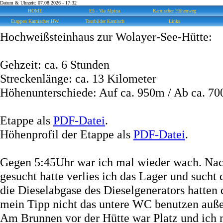
Datum & Uhrzeit: 07.08.2026 - 17:32
HOME
E5 - Via Alpina
Karnischer Höhenweg
Etappen Karnischer HW
Tourbilder Karnisch
Links
Hochweißsteinhaus zur Wolayer-See-Hütte:
Gehzeit: ca. 6 Stunden
Streckenlänge: ca. 13 Kilometer
Höhenunterschiede: Auf ca. 950m / Ab ca. 7
Etappe als
PDF-Datei
.
Höhenprofil der Etappe als
PDF-Datei
.
Gegen 5:45Uhr war ich mal wieder wach. N
gesucht hatte verlies ich das Lager und sucht
die Dieselabgase des Dieselgenerators hatten 
mein Tipp nicht das untere WC benutzen auß
Am Brunnen vor der Hütte war Platz und ich 