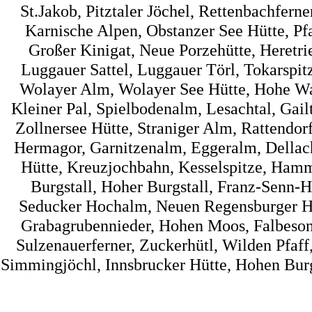
St.Jakob, Pitztaler Jöchel, Rettenbachfer
Karnische Alpen, Obstanzer See Hütte, Pf
Großer Kinigat, Neue Porzehütte, Heretrie
Luggauer Sattel, Luggauer Törl, Tokarspi
Wolayer Alm, Wolayer See Hütte, Hohe Wart
Kleiner Pal, Spielbodenalm, Lesachtal, Gai
Zollnersee Hütte, Straniger Alm, Rattendorf
Hermagor, Garnitzenalm, Eggeralm, Dellac
Hütte, Kreuzjochbahn, Kesselspitze, Hamme
Burgstall, Hoher Burgstall, Franz-Senn-Hü
Seducker Hochalm, Neuen Regensburger Hüt
Grabagrubennieder, Hohen Moos, Falbesone
Sulzenauerferner, Zuckerhütl, Wilden Pfaff
Simmingjöchl, Innsbrucker Hütte, Hohen Burg, 