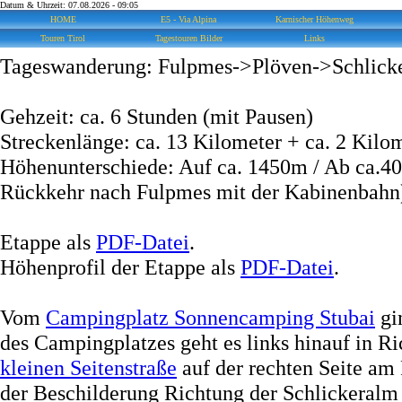
Datum & Uhrzeit: 07.08.2026 - 09:05
HOME
E5 - Via Alpina
Karnischer Höhenweg
Touren Tirol
Tagestouren Bilder
Links
Tageswanderung: Fulpmes->Plöven->Schlick
Gehzeit: ca. 6 Stunden (mit Pausen)
Streckenlänge: ca. 13 Kilometer + ca. 2 Kil
Höhenunterschiede: Auf ca. 1450m / Ab ca.
Rückkehr nach Fulpmes mit der Kabinenbahn
Etappe als
PDF-Datei
.
Höhenprofil der Etappe als
PDF-Datei
.
Vom
Campingplatz Sonnencamping Stubai
gi
des Campingplatzes geht es links hinauf in R
kleinen Seitenstraße
auf der rechten Seite am 
der Beschilderung Richtung der Schlickeralm