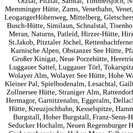
Ötztal, Pitztal, Sarntal, Timmelsjoch, 
Memminger Hütte, Zams, Venetbahn, Venet, 
LeogangerHöhenweg, Mittelberg, Gletscherst
Busch-Hütte, Similaun, Schnalstal, Tisenh
Meran, Naturns, Patleid, Hirzer-Hütte, Hir
St.Jakob, Pitztaler Jöchel, Rettenbachfer
Karnische Alpen, Obstanzer See Hütte, Pf
Großer Kinigat, Neue Porzehütte, Heretrie
Luggauer Sattel, Luggauer Törl, Tokarspi
Wolayer Alm, Wolayer See Hütte, Hohe Wart
Kleiner Pal, Spielbodenalm, Lesachtal, Gai
Zollnersee Hütte, Straniger Alm, Rattendorf
Hermagor, Garnitzenalm, Eggeralm, Dellac
Hütte, Kreuzjochbahn, Kesselspitze, Hamme
Burgstall, Hoher Burgstall, Franz-Senn-Hü
Seducker Hochalm, Neuen Regensburger Hüt