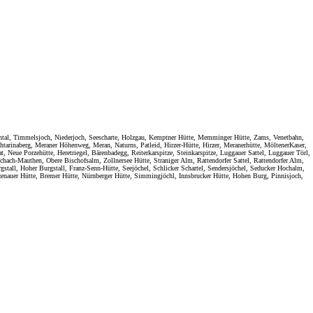
rntal, Timmelsjoch, Niederjoch, Seescharte, Holzgau, Kemptner Hütte, Memminger Hütte, Zams, Venetbahn,
tarinaberg, Meraner Höhenweg, Meran, Naturns, Patleid, Hirzer-Hütte, Hirzer, Meranerhütte, MöltenerKaser,
 Neue Porzehütte, Heretriegel, Bärenbadegg, Reiterkarspitze, Steinkarspitze, Luggauer Sattel, Luggauer Törl,
chach-Mauthen, Obere Bischofsalm, Zollnersee Hütte, Straniger Alm, Rattendorfer Sattel, Rattendorfer Alm,
stall, Hoher Burgstall, Franz-Senn-Hütte, Seejöchel, Schlicker Schartel, Sendersjöchel, Seducker Hochalm,
zenauer Hütte, Bremer Hütte, Nürnberger Hütte, Simmingjöchl, Innsbrucker Hütte, Hohen Burg, Pinnisjoch,