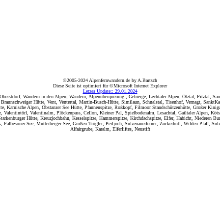
©2005-2024 Alpenfernwandern.de by A.Bartsch
Diese Seite ist optimiert für ©Microsoft Internet Explorer
Letzes Update:: 29.01.2024
erstdorf, Wandern in den Alpen, Wandern, Alpenüberquerung , Gebierge, Lechtaler Alpen, Ötztal, Pitztal, Sa
Braunschweiger Hütte, Vent, Ventertal, Martin-Busch-Hütte, Similaun, Schnalstal, Tisenhof, Vernagt, SanktKah
te, Karnische Alpen, Obstanzer See Hütte, Pfannenspitze, Roßkopf, Filmoor Standschützenhütte, Großer Kinigat,
alentintörl, Valentinalm, Plöckenpass, Cellon, Kleiner Pal, Spielbodenalm, Lesachtal, Gailtaler Alpen, Köts
rkenburger Hütte, Kreuzjochbahn, Kesselspitze, Hammerspitze, Kirchdachspitze, Elfer, Habicht, Niederen Burg
Falbesoner See, Mutterberger See, Großen Trögler, Peiljoch, Sulzenauerferner, Zuckerhütl, Wilden Pfaff, Sul
Alfairgrube, Karalm, Elferliftes, Neustift