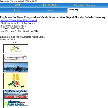
Datum & Uhrzeit: 08.08.2026 - 04:26
HOME
E5 - Via Alpina
Karnischer Höhenweg
Höhenweg:
Links
Kontakt
Es gibt von der Firma Kompass einen Wanderführer mit einen Kapitel über den Stubaier Höhenweg.
Kompaß Wanderführer 5610 Stubaital
Wanderungen in den Stubaier Alpen
ISBN: 978-3-85026-385-6
ISBN-10: 3-85026-385-1
zum Preis von 14,95€ (Stand:Jan 2012)
Linkbilder sind von ©Kompass Karten GmbH
Stand:Jan 2012
Links