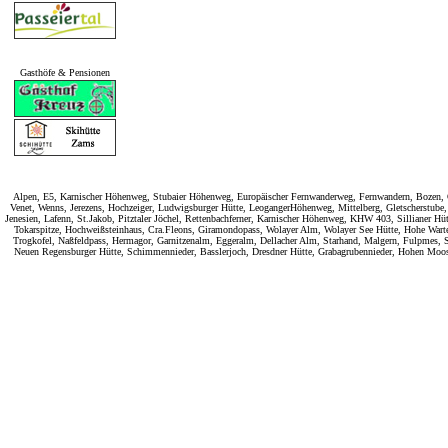
Gasthöfe & Pensionen
Alpen, E5, Karnischer Höhenweg, Stubaier Höhenweg, Europäischer Fernwanderweg, Fernwandern, Bozen, Ob
Venet, Wenns, Jerezens, Hochzeiger, Ludwigsburger Hütte, LeogangerHöhenweg, Mittelberg, Gletscherstube, 
Jenesien, Lafenn, St.Jakob, Pitztaler Jöchel, Rettenbachferner, Karnischer Höhenweg, KHW 403, Sillianer Hüt
Tokarspitze, Hochweißsteinhaus, Cra.Fleons, Giramondopass, Wolayer Alm, Wolayer See Hütte, Hohe Warte, V
Trogkofel, Naßfeldpass, Hermagor, Garnitzenalm, Eggeralm, Dellacher Alm, Starhand, Malgern, Fulpmes, Sta
Neuen Regensburger Hütte, Schimmennieder, Basslerjoch, Dresdner Hütte, Grabagrubennieder, Hohen Moos, 